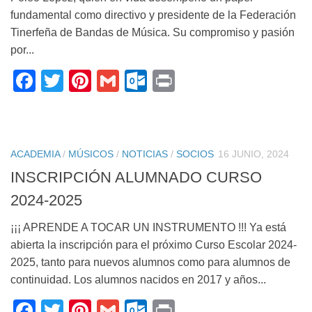
fundamental como directivo y presidente de la Federación
Tinerfeña de Bandas de Música. Su compromiso y pasión
por...
Facebook
Twitter
Pinterest
Gmail
Outlook.com
Print
ACADEMIA
/
MÚSICOS
/
NOTICIAS
/
SOCIOS
16 JUNIO, 2024
INSCRIPCIÓN ALUMNADO CURSO
2024-2025
¡¡¡ APRENDE A TOCAR UN INSTRUMENTO !!! Ya está
abierta la inscripción para el próximo Curso Escolar 2024-
2025, tanto para nuevos alumnos como para alumnos de
continuidad. Los alumnos nacidos en 2017 y años...
Facebook
Twitter
Pinterest
Gmail
Outlook.com
Print