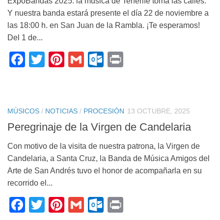
ExpoBandas 2025: la música de Tenerife toma las calles.
Y nuestra banda estará presente el día 22 de noviembre a
las 18:00 h. en San Juan de la Rambla. ¡Te esperamos!
Del 1 de...
Facebook
Twitter
Pinterest
Gmail
Outlook.com
Print
MÚSICOS
/
NOTICIAS
/
PROCESIÓN
13 OCTUBRE, 2025
Peregrinaje de la Virgen de Candelaria
Con motivo de la visita de nuestra patrona, la Virgen de
Candelaria, a Santa Cruz, la Banda de Música Amigos del
Arte de San Andrés tuvo el honor de acompañarla en su
recorrido el...
Facebook
Twitter
Pinterest
Gmail
Outlook.com
Print