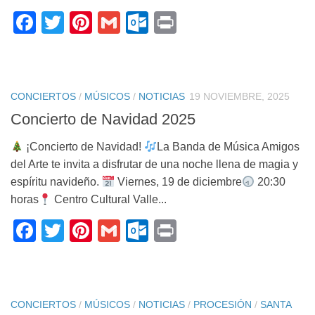
Facebook
Twitter
Pinterest
Gmail
Outlook.com
Print
CONCIERTOS
/
MÚSICOS
/
NOTICIAS
19 NOVIEMBRE, 2025
Concierto de Navidad 2025
¡Concierto de Navidad!
La Banda de Música Amigos
del Arte te invita a disfrutar de una noche llena de magia y
espíritu navideño.
Viernes, 19 de diciembre
20:30
horas
Centro Cultural Valle...
Facebook
Twitter
Pinterest
Gmail
Outlook.com
Print
CONCIERTOS
/
MÚSICOS
/
NOTICIAS
/
PROCESIÓN
/
SANTA