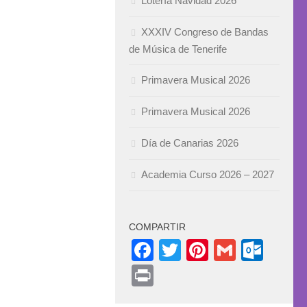
Lotería Navidad 2026
XXXIV Congreso de Bandas
de Música de Tenerife
Primavera Musical 2026
Primavera Musical 2026
Día de Canarias 2026
Academia Curso 2026 – 2027
COMPARTIR
Facebook
Twitter
Pinterest
Gmail
Out
Print