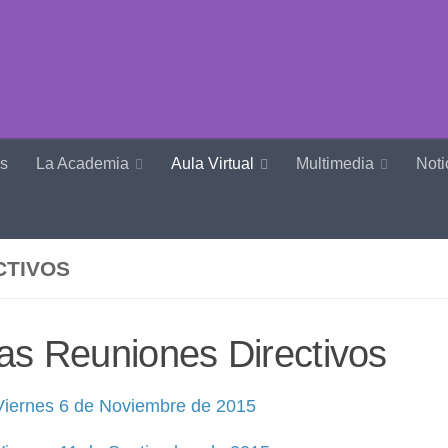
s
La Academia
Aula Virtual
Multimedia
Noti
CTIVOS
as Reuniones Directivos
iernes 6 de Noviembre de 2015