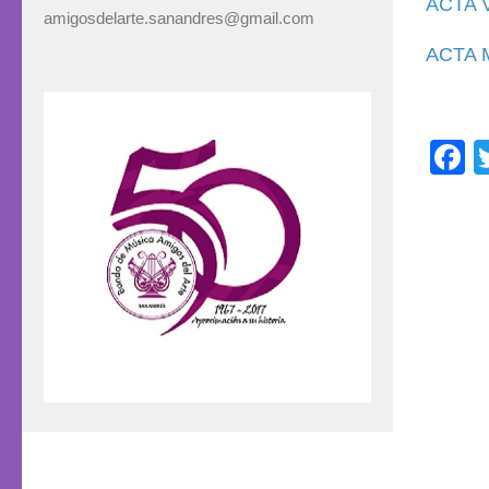
ACTA V
amigosdelarte.sanandres@gmail.com
ACTA M
F