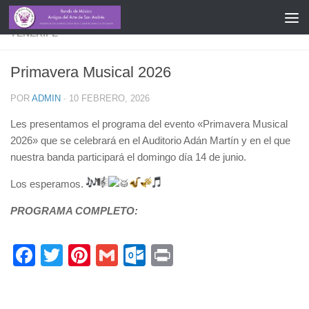
CONCIERTOS
/
FEDERACIÓN INSULAR DE BANDAS DE
TENERIFE
Primavera Musical 2026
POR
ADMIN
·
10 FEBRERO, 2026
Les presentamos el programa del evento «Primavera Musical
2026» que se celebrará en el Auditorio Adán Martín y en el que
nuestra banda participará el domingo día 14 de junio.
Los esperamos.
PROGRAMA COMPLETO:
Facebook
Twitter
Pinterest
Gmail
Outlook.com
Print