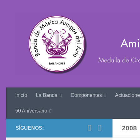
Inicio
La Banda
Componentes
Actuacione
50 Aniversario
2008
SÍGUENOS: