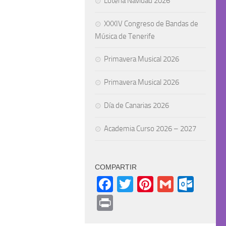
Lotería Navidad 2026
XXXIV Congreso de Bandas de
Música de Tenerife
Primavera Musical 2026
Primavera Musical 2026
Día de Canarias 2026
Academia Curso 2026 – 2027
COMPARTIR
Facebook
Twitter
Pinterest
Gmail
Outl
Print