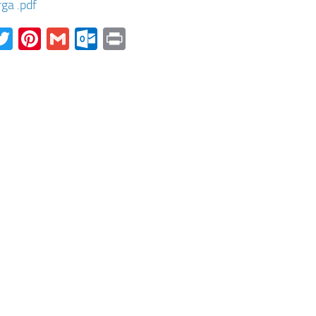
ga .pdf
acebook
Twitter
Pinterest
Gmail
Outlook.com
Print