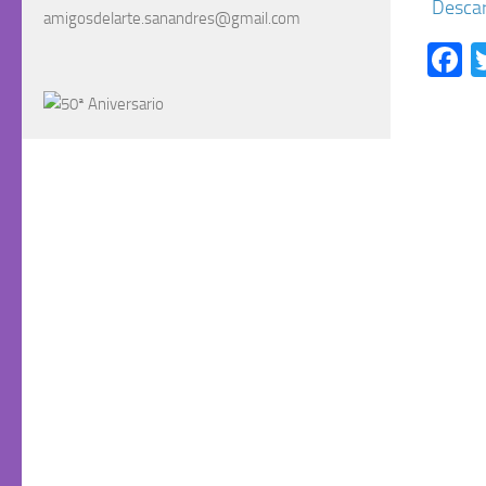
Descar
amigosdelarte.sanandres@gmail.com
F