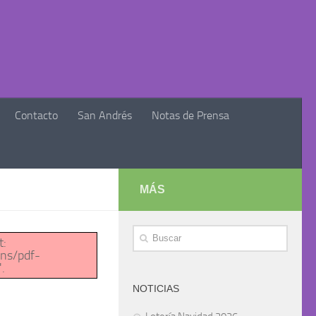
Contacto
San Andrés
Notas de Prensa
MÁS
t:
ns/pdf-
.
NOTICIAS