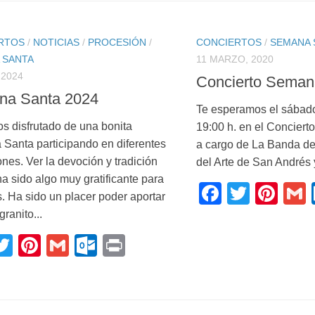
RTOS
/
NOTICIAS
/
PROCESIÓN
/
CONCIERTOS
/
SEMANA 
 SANTA
11 MARZO, 2020
 2024
Concierto Seman
na Santa 2024
Te esperamos el sábado
isfrutado de una bonita
19:00 h. en el Concier
Santa participando en diferentes
a cargo de La Banda d
nes. Ver la devoción y tradición
del Arte de San Andrés 
a sido algo muy gratificante para
Faceboo
Twitte
Pin
. Ha sido un placer poder aportar
granito...
acebook
Twitter
Pinterest
Gmail
Outlook.com
Print