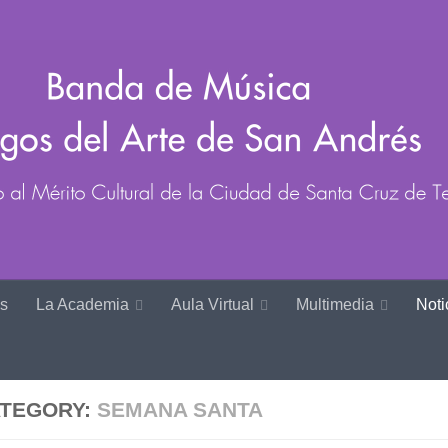
s
La Academia
Aula Virtual
Multimedia
Noti
TEGORY:
SEMANA SANTA