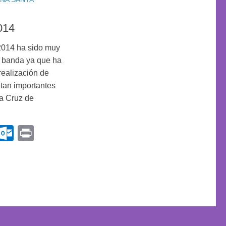
014
014 ha sido muy
a banda ya que ha
realización de
tan importantes
a Cruz de
k
r
terest
Gmail
Outlook.com
Print