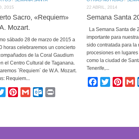
, 2015
22 ABRIL, 2014
erto Sacro, «Requiem»
Semana Santa 2
A. Mozart.
La Semana Santa de 2
importante para nuestr
imo sábado 28 de marzo de 2015 a
sido contratada para la 
00 horas celebraremos un concierto
procesiones en lugares 
compañados de la Coral Gaudium
como la ciudad de Sant
en el Centro Cultural de Taganana.
Tenerife,...
etaremos `Requiem´ de W.A. Mozart.
tus: Requiem...
Faceboo
Twitte
Pin
acebook
Twitter
Pinterest
Gmail
Outlook.com
Print