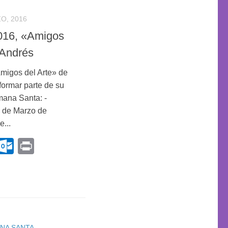
O, 2016
016, «Amigos
 Andrés
migos del Arte» de
formar parte de su
mana Santa: -
 de Marzo de
e...
k
r
terest
Gmail
Outlook.com
Print
NA SANTA