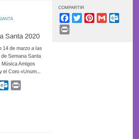
COMPARTIR
Facebook
Twitter
Pinterest
Gmail
Out
SANTA
Print
a Santa 2020
 14 de marzo a las
to de Semana Santa
e Música Amigos
y el Coro «Unum...
k
r
terest
Gmail
Outlook.com
Print