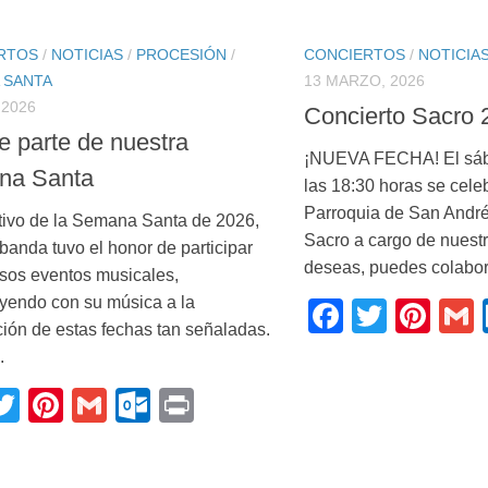
RTOS
/
NOTICIAS
/
PROCESIÓN
/
CONCIERTOS
/
NOTICIA
 SANTA
13 MARZO, 2026
 2026
Concierto Sacro 
e parte de nuestra
¡NUEVA FECHA! El sába
na Santa
las 18:30 horas se cele
Parroquia de San André
ivo de la Semana Santa de 2026,
Sacro a cargo de nuestr
banda tuvo el honor de participar
deseas, puedes colabora
rsos eventos musicales,
uyendo con su música a la
Faceboo
Twitte
Pin
ción de estas fechas tan señaladas.
.
acebook
Twitter
Pinterest
Gmail
Outlook.com
Print