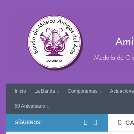
Inicio
La Banda
Componentes
Actuacione
50 Aniversario
CA
SÍGUENOS: