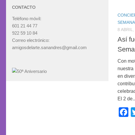
CONTACTO
CONCIE
Teléfono móvil:
SEMANA
601 21 44 77
8 ABRIL,
922 59 10 84
Así fu
Correo electrónico:
amigosdelarte.sanandres@gmail.com
Sema
Con mot
nuestra 
en dive
contrib
celebra
El 2 de..
F