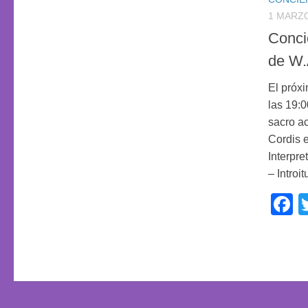
1 MARZO
Conci
de W.
El próx
las 19:
sacro a
Cordis 
Interpr
– Introi
F