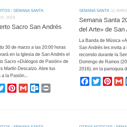
RTOS
/
SEMANA SANTA
SEMANA SANTA
11 MARZ
O, 2019
Semana Santa 2
erto Sacro San Andrés
del Arte» de San
La Banda de Música «A
do 30 de marzo a las 20:00 horas
San Andrés les invita a 
rará en la Iglesia de San Andrés el
recorrido durante la Se
to Sacro «Diálogos de Pasión» de
Domingo de Ramos (20
s Martín Descalzo. Abre tus
2016), en la parroquia d
 a la Pasión...
Faceboo
Twitte
Pin
acebook
Twitter
Pinterest
Gmail
Outlook.com
Print
RTOS
/
SEMANA SANTA
OTRAS NOTICIAS
/
SEMA