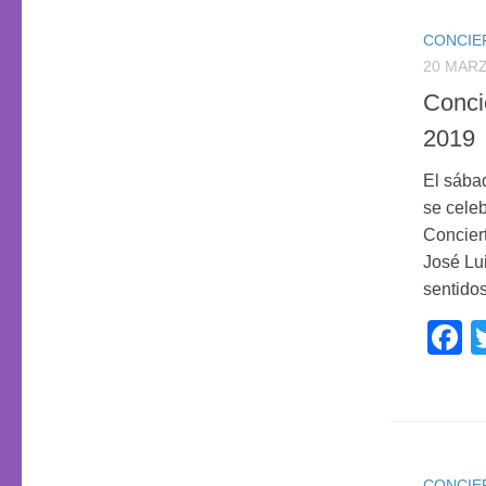
CONCIE
20 MARZ
Conci
2019
El sába
se celeb
Concier
José Lui
sentidos
F
CONCIE