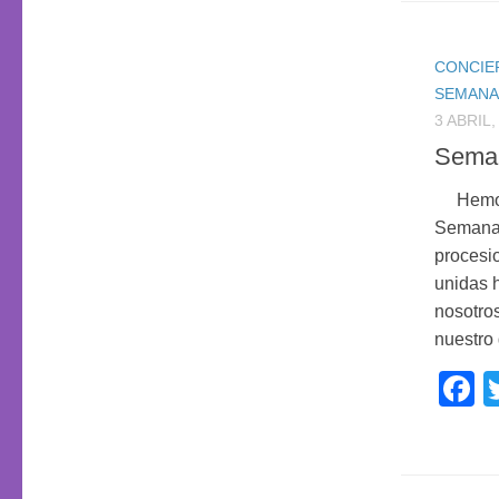
CONCIE
SEMANA
3 ABRIL,
Sema
Hemos d
Semana 
procesio
unidas h
nosotros
nuestro 
F