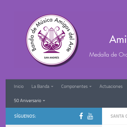
Inicio
La Banda
Componentes
Actuaciones
50 Aniversario
SÍGUENOS:
SANTA C