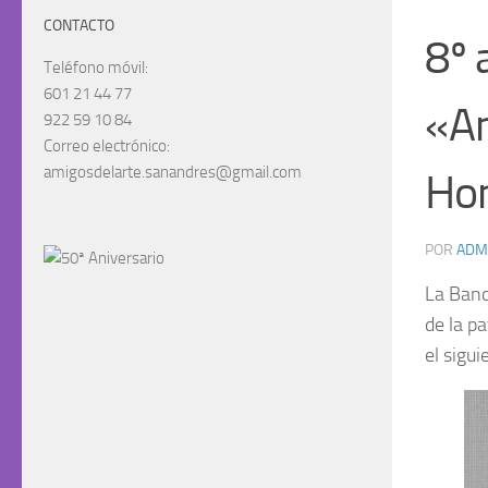
CONTACTO
8º 
Teléfono móvil:
601 21 44 77
«Am
922 59 10 84
Correo electrónico:
amigosdelarte.sanandres@gmail.com
Hon
POR
ADM
La Band
de la p
el sigu