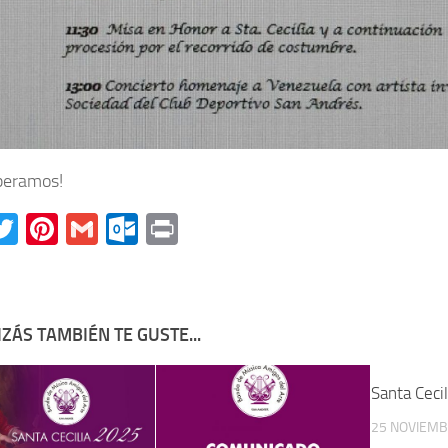
peramos!
acebook
Twitter
Pinterest
Gmail
Outlook.com
Print
ZÁS TAMBIÉN TE GUSTE...
Santa Ceci
25 NOVIEMB