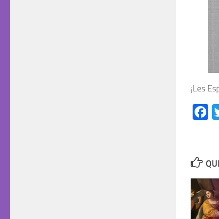
¡Les Es
F
QUI