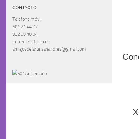
CONTACTO
Teléfono móvil:
601 21 44 77
922 59 10 84
Correo electrónico:
amigosdelarte.sanandres@gmail.com
Conc
X