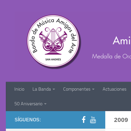
Inicio
La Banda
Componentes
Actuaciones
50 Aniversario
2009
SÍGUENOS: