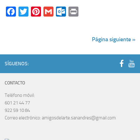
Facebook
Twitter
Pinterest
Gmail
Outlook.com
Print
Página siguiente »
SÍGUENOS:
CONTACTO
Teléfono móvil:
601 21 44 77
922 59 10 84
Correo electrónico: amigosdelarte.sanandres@gmail.com