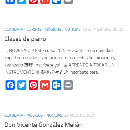
ACADEMIA
/
CURSOS
/
MÚSICOS
/
NOTICIAS
25 SEPTIEMBRE, 2022
Clases de piano
¡¡¡ NOVEDAD !!! Este curso 2022 – 2023, como novedad,
impartiremos clases de piano en los niveles de iniciación y
avanzado 🎹🎼 Inscríbete ya!!! ¡¡¡ APRENDE A TOCAR UN
INSTRUMENTO !!! 🎼🥁🎷🎺🎵🎶 Inscríbete para...
Facebook
Twitter
Pinterest
Gmail
Outlook.com
Print
ACADEMIA
/
MÚSICOS
/
NOTICIAS
29 AGOSTO, 2021
Don Vicente González Melián