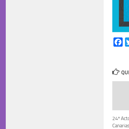
F
QUI
24º Acto
Canaria