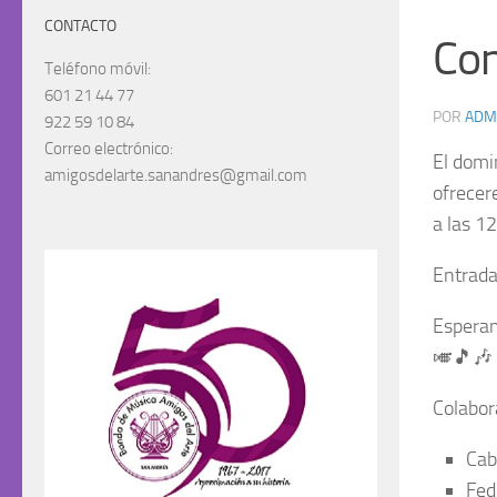
CONTACTO
Con
Teléfono móvil:
601 21 44 77
POR
ADM
922 59 10 84
Correo electrónico:
El domi
amigosdelarte.sanandres@gmail.com
ofrecer
a las 1
Entrada
Esperam
🎺🎵🎶
Colabor
Cab
Fed