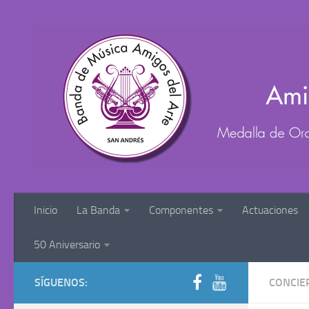
Inicio
La Banda
Componentes
Actuaciones
50 Aniversario
SÍGUENOS:
CONCIE