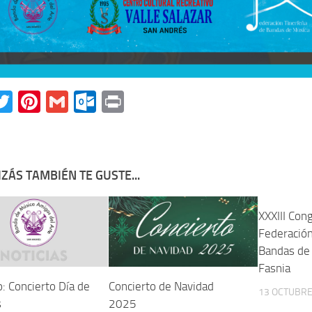
acebook
Twitter
Pinterest
Gmail
Outlook.com
Print
ZÁS TAMBIÉN TE GUSTE...
XXXIII Con
Federación
Bandas de
Fasnia
: Concierto Día de
Concierto de Navidad
13 OCTUBRE
s
2025